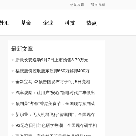
意见反馈
加入收藏
外汇
基金
企业
科技
热点
最新文章
新款长安逸动9月7日上市预售8.79万元
福鞍股份控股股东质押660万解押400万
全新宝马iX3预告图发布将于9月5日亮相
汽车观察：让用户“安心”智电时代广丰做出
预制菜“占领”香港美食节，全国现存预制菜
新职业：无人机群飞行“智囊团”，全国现存
93纪念日引红色研学热潮，全国现存研学相