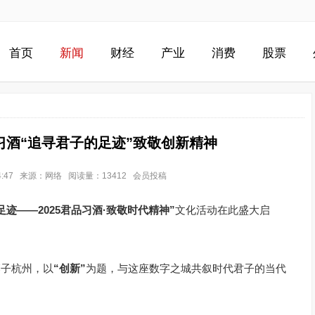
首页
新闻
财经
产业
消费
股票
习酒“追寻君子的足迹”致敬创新精神
 14:47 来源：网络 阅读量：13412 会员投稿
足迹——2025君品习酒·致敬时代精神”
文化活动在此盛大启
落子杭州，以
“创新”
为题，与这座数字之城共叙时代君子的当代