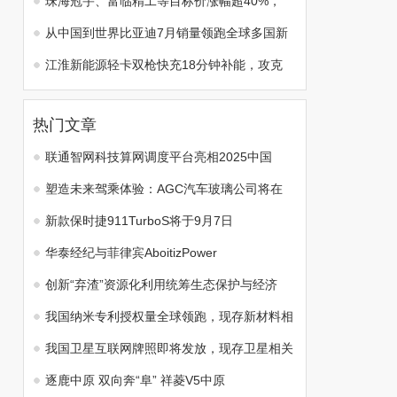
珠海冠宇、富临精工等目标价涨幅超40%，
从中国到世界比亚迪7月销量领跑全球多国新
江淮新能源轻卡双枪快充18分钟补能，攻克
热门文章
联通智网科技算网调度平台亮相2025中国
塑造未来驾乘体验：AGC汽车玻璃公司将在
新款保时捷911TurboS将于9月7日
华泰经纪与菲律宾AboitizPower
创新“弃渣”资源化利用统筹生态保护与经济
我国纳米专利授权量全球领跑，现存新材料相
我国卫星互联网牌照即将发放，现存卫星相关
逐鹿中原 双向奔“阜” 祥菱V5中原