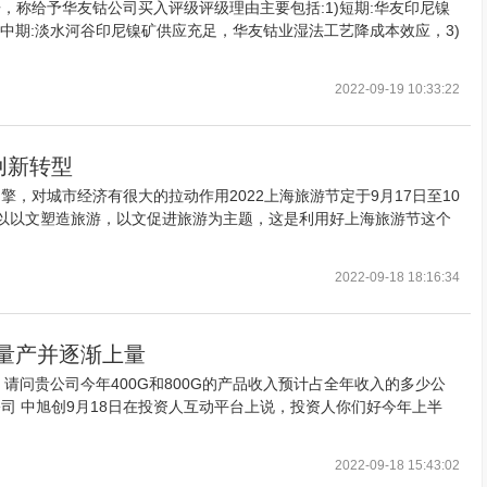
告，称给予华友钴公司买入评级评级理由主要包括:1)短期:华友印尼镍
中期:淡水河谷印尼镍矿供应充足，华友钴业湿法工艺降成本效应，3)
2022-09-19 10:33:22
创新转型
，对城市经济有很大的拉动作用2022上海旅游节定于9月17日至10
以以文塑造旅游，以文促进旅游为主题，这是利用好上海旅游节这个
2022-09-18 18:16:34
度量产并逐渐上量
！请问贵公司今年400G和800G的产品收入预计占全年收入的多少公
司 中旭创9月18日在投资人互动平台上说，投资人你们好今年上半
2022-09-18 15:43:02