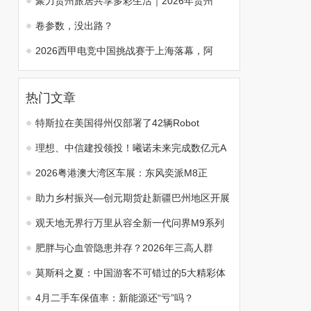
聚力贵州旅居共享多彩生活｜2026年贵州
卷参数，没出路？
2026西甲电竞中国挑战赛于上海落幕，阿
热门文章
特斯拉在美国得州仅部署了42辆Robot
理想、中信建投领投！曦诺未来完成数亿元A
2026粤港澳大湾区车展：东风奕派M8正
助力乡村振兴—创元期货赴新疆巴州地区开展
观天地无界行万里从容全新一代问界M9系列
肥胖与心血管隐患并存？2026年三高人群
莫斯科之夏：中国游客不可错过的5大精彩体
4月二手车保值率：新能源还“亏”吗？