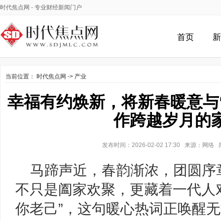
时代焦点网
- 专业财经新闻门户
首页
新
当前位置：
时代焦点网
->
产业
幸福有约焕新，将新春暖意与
作跨越岁月的
发布时间：2026-02-02 17:30 来源：网
马蹄声近，春韵渐浓，团圆序
不只是阖家欢聚，更藏着一代人
你老己”，这句暖心热词正唤醒