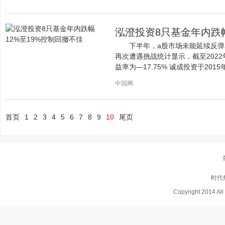
泓澄投资8只基金年内跌幅
下半年，a股市场未能延续反
再次遭遇挑战统计显示，截至202
益率为—17.75% 诚成投资于20
中国网
首页
1
2
3
4
5
6
7
8
9
10
尾页
时代
Copyright 2014